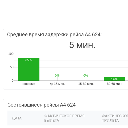
Среднее время задержки рейса A4 624:
5 мин.
100
85%
50
0%
0%
0%
0%
14%
0
вовремя
до 15 мин.
15-30 мин.
30-60 мин.
Состоявшиеся рейсы A4 624
ФАКТИЧЕСКОЕ ВРЕМЯ
ФАКТИЧЕСКОЕ
ДАТА
ВЫЛЕТА
ПРИЛЕТА