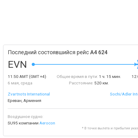
Последний состоявшийся рейс
A4 624
EVN
11:50
AMT
(GMT +4)
Общее время в пути:
1 ч. 15 мин.
12
6 мая, среда
Расстояние:
520 км.
Zvartnots International
Sochi/Adler Int
Ереван, Армения
Воздушное судно:
SU95 компании
Aerocon
* В точке вылета и прибытия ука