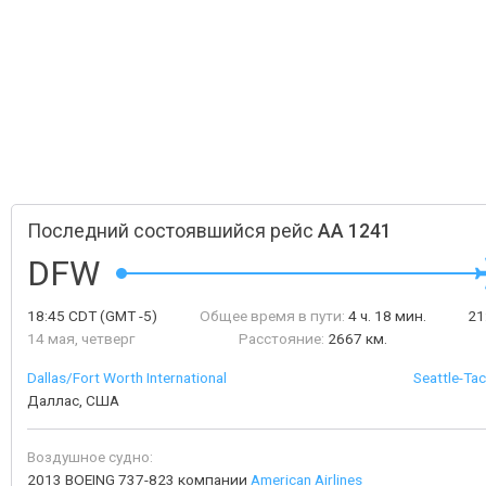
Последний состоявшийся рейс
AA 1241
DFW
18:45
CDT
(GMT -5)
Общее время в пути:
4 ч. 18 мин.
21
14 мая, четверг
Расстояние:
2667 км.
Dallas/Fort Worth International
Seattle-Tac
Даллас, США
Воздушное судно:
2013 BOEING 737-823 компании
American Airlines