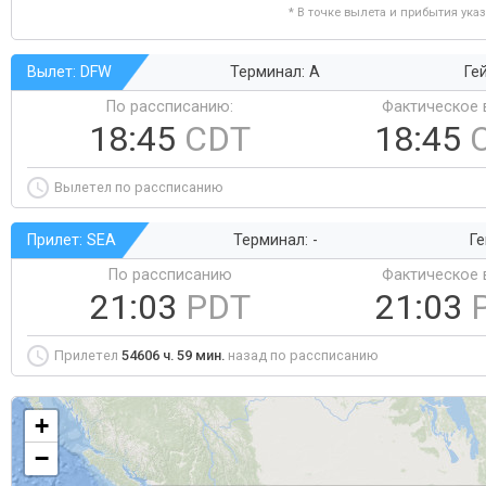
* В точке вылета и прибытия ука
Вылет: DFW
Терминал: A
Ге
По рассписанию:
Фактическое 
18:45
CDT
18:45
Вылетел по рассписанию
Прилет: SEA
Терминал: -
Ге
По рассписанию
Фактическое 
21:03
PDT
21:03
Прилетел
54606 ч. 59 мин.
назад по рассписанию
+
−