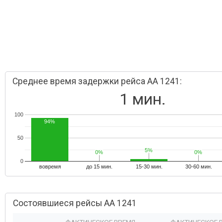
Среднее время задержки рейса AA 1241:
1 мин.
100
94%
50
5%
5%
0%
0%
0%
0%
0
вовремя
до 15 мин.
15-30 мин.
30-60 мин.
Состоявшиеся рейсы AA 1241