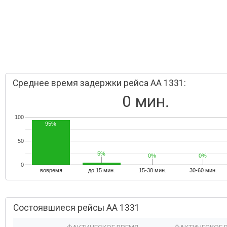
Среднее время задержки рейса AA 1331:
0 мин.
100
95%
50
5%
5%
0%
0%
0%
0%
0
вовремя
до 15 мин.
15-30 мин.
30-60 мин.
Состоявшиеся рейсы AA 1331