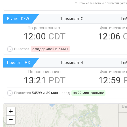
* В точке вылета и прибытия ука
Вылет: DFW
Терминал: C
Ге
По рассписанию:
Фактическое 
12:00
CDT
12:06
Вылетел
c задержкой в 6 мин.
Прилет: LAX
Терминал: 4
Ге
По рассписанию
Фактическое 
13:21
PDT
12:59
Прилетел
54599 ч. 39 мин.
назад
на 22 мин. раньше
+
−