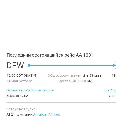
Последний состоявшийся рейс
AA 1331
DFW
12:00
CDT
(GMT -5)
Общее время в пути:
2 ч. 53 мин.
13
14 мая, четверг
Расстояние:
1983 км.
Dallas/Fort Worth International
Los Ang
Даллас, США
Лос
Воздушное судно:
A321 компании
American Airlines