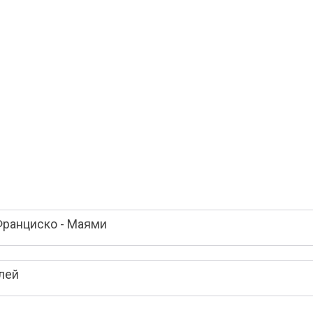
Франциско - Маями
лей