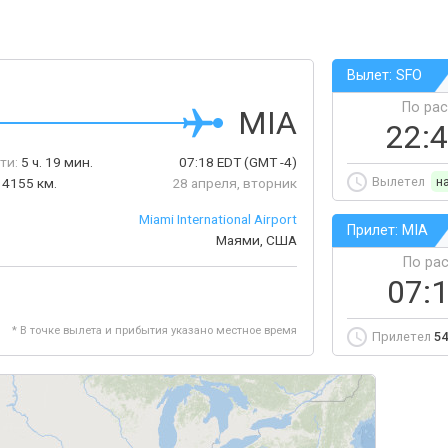
Вылет: SFO
По ра
MIA
22:
ти:
5 ч. 19 мин.
07:18
EDT
(GMT -4)
Вылетел
н
4155 км.
28 апреля, вторник
Miami International Airport
Прилет: MIA
Маями, США
По ра
07:
* В точке вылета и прибытия указано местное время
Прилетел
54