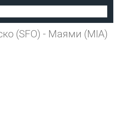
ко (SFO)
-
Маями (MIA)