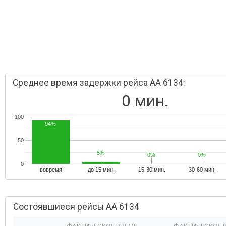
Среднее время задержки рейса AA 6134:
0 мин.
100
94%
50
5%
5%
0%
0%
0%
0%
0
вовремя
до 15 мин.
15-30 мин.
30-60 мин.
Состоявшиеся рейсы AA 6134