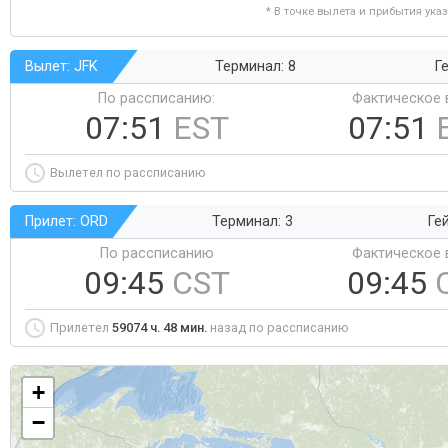
* В точке вылета и прибытия ука
Вылет: JFK
Терминал: 8
Ге
По рассписанию:
Фактическое 
07:51
EST
07:51
Вылетел по рассписанию
Прилет: ORD
Терминал: 3
Ге
По рассписанию
Фактическое 
09:45
CST
09:45
Прилетел
59074 ч. 48 мин.
назад по рассписанию
+
−