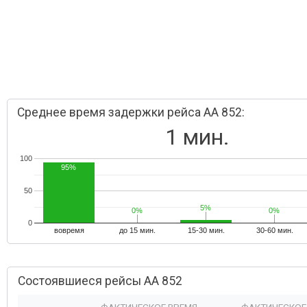
Среднее время задержки рейса AA 852:
1 мин.
100
95%
50
5%
5%
0%
0%
0%
0%
0
вовремя
до 15 мин.
15-30 мин.
30-60 мин.
Состоявшиеся рейсы AA 852