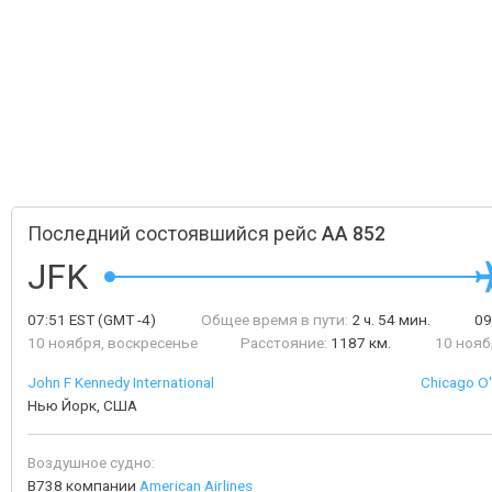
Последний состоявшийся рейс
AA 852
JFK
07:51
EST
(GMT -4)
Общее время в пути:
2 ч. 54 мин.
09
10 ноября, воскресенье
Расстояние:
1187 км.
10 нояб
John F Kennedy International
Chicago O'
Нью Йорк, США
Воздушное судно:
B738 компании
American Airlines