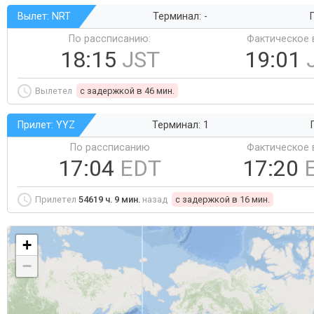
Вылет: NRT
Терминал: -
Г
По рассписанию:
Фактическое 
18:15
JST
19:01
Вылетел
c задержкой в 46 мин.
Прилет: YYZ
Терминал: 1
По рассписанию
Фактическое 
17:04
EDT
17:20
Прилетел
54619 ч. 9 мин.
назад
c задержкой в 16 мин.
+
−