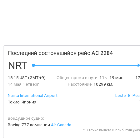
Последний состоявшийся рейс
AC 2284
NRT
18:15
JST
(GMT +9)
Общее время в пути:
11 ч. 19 мин.
1
14 мая, четверг
Расстояние:
10299 км.
Narita International Airport
Lester B. Pea
Токио, Япония
Воздушное судно:
Boeing 777 компании
Air Canada
* В точке вылета и прибытия ука