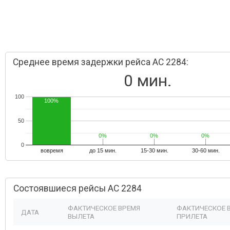
Среднее время задержки рейса AC 2284:
0 мин.
100
100%
50
0%
0%
0%
0%
0%
0%
0
вовремя
до 15 мин.
15-30 мин.
30-60 мин.
Состоявшиеся рейсы AC 2284
ФАКТИЧЕСКОЕ ВРЕМЯ
ФАКТИЧЕСКОЕ 
ДАТА
ВЫЛЕТА
ПРИЛЕТА