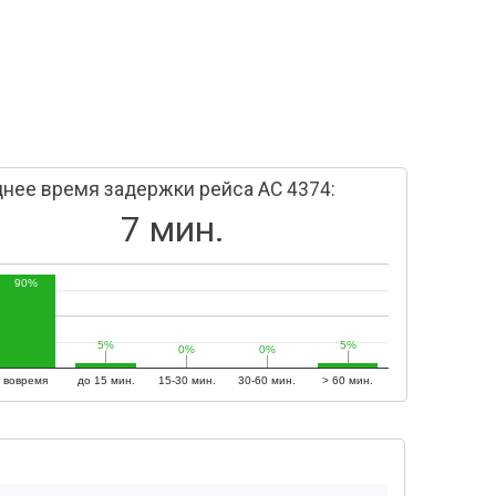
нее время задержки рейса AC 4374:
7 мин.
90%
5%
5%
5%
5%
0%
0%
0%
0%
вовремя
до 15 мин.
15-30 мин.
30-60 мин.
> 60 мин.