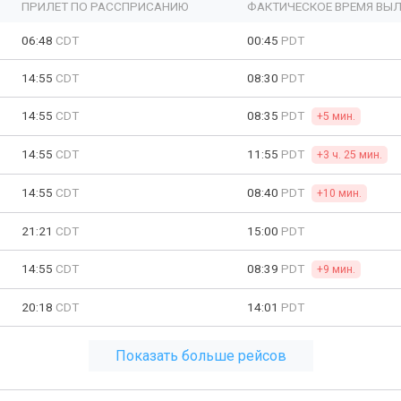
ПРИЛЕТ ПО РАССПРИСАНИЮ
ФАКТИЧЕСКОЕ ВРЕМЯ ВЫЛ
06:48
CDT
00:45
PDT
14:55
CDT
08:30
PDT
14:55
CDT
08:35
PDT
+5 мин.
14:55
CDT
11:55
PDT
+3 ч. 25 мин.
14:55
CDT
08:40
PDT
+10 мин.
21:21
CDT
15:00
PDT
14:55
CDT
08:39
PDT
+9 мин.
20:18
CDT
14:01
PDT
Показать больше рейсов