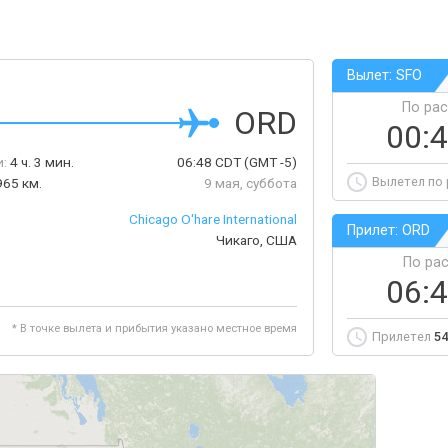
Вылет: SFO
По ра
ORD
00:
:
4 ч. 3 мин.
06:48
CDT
(GMT -5)
Вылетел по
965 км.
9 мая, суббота
Chicago O'hare International
Прилет: ORD
Чикаго, США
По ра
06:
* В точке вылета и прибытия указано местное время
Прилетел
54