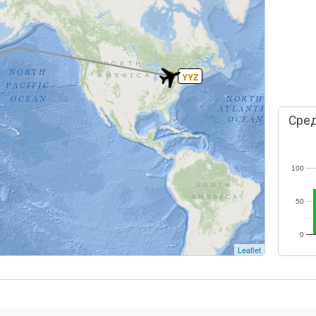
YYZ
Сред
100
50
0
Leaflet