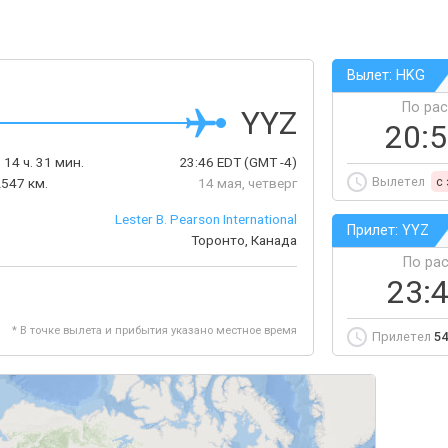
Вылет: HKG
По ра
YYZ
20:
:
14 ч. 31 мин.
23:46
EDT
(GMT -4)
Вылетел
c
547 км.
14 мая, четверг
Lester B. Pearson International
Прилет: YYZ
Торонто, Канада
По ра
23:
* В точке вылета и прибытия указано местное время
Прилетел
54