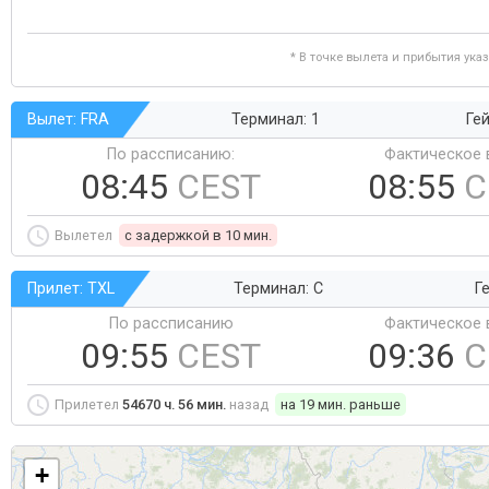
* В точке вылета и прибытия ука
Вылет: FRA
Терминал: 1
Гей
По рассписанию:
Фактическое 
08:45
CEST
08:55
C
Вылетел
c задержкой в 10 мин.
Прилет: TXL
Терминал: C
Ге
По рассписанию
Фактическое 
09:55
CEST
09:36
C
Прилетел
54670 ч. 56 мин.
назад
на 19 мин. раньше
+