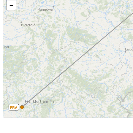
−
FRA