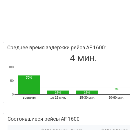
Среднее время задержки рейса AF 1600:
4 мин.
100
70%
50
0%
0%
15%
15%
0
вовремя
до 15 мин.
15-30 мин.
30-60 мин.
Состоявшиеся рейсы AF 1600