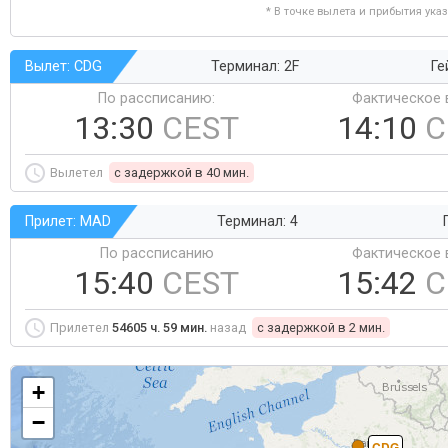
* В точке вылета и прибытия ука
Вылет: CDG
Терминал: 2F
Ге
По рассписанию:
Фактическое 
13:30
CEST
14:10
C
Вылетел
c задержкой в 40 мин.
Прилет: MAD
Терминал: 4
По рассписанию
Фактическое 
15:40
CEST
15:42
C
Прилетел
54605 ч. 59 мин.
назад
c задержкой в 2 мин.
+
−
CDG