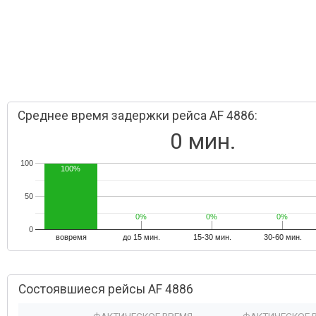
Среднее время задержки рейса AF 4886:
0 мин.
100
100%
50
0%
0%
0%
0%
0%
0%
0
вовремя
до 15 мин.
15-30 мин.
30-60 мин.
Состоявшиеся рейсы AF 4886