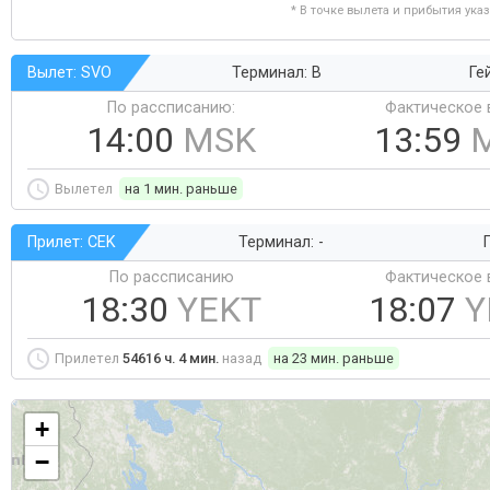
* В точке вылета и прибытия ука
Вылет: SVO
Терминал: B
Ге
По рассписанию:
Фактическое 
14:00
MSK
13:59
Вылетел
на 1 мин. раньше
Прилет: CEK
Терминал: -
Г
По рассписанию
Фактическое 
18:30
YEKT
18:07
Y
Прилетел
54616 ч. 4 мин.
назад
на 23 мин. раньше
+
−