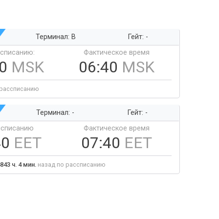
Терминал: B
Гейт: -
ссписанию:
Фактическое время
40
MSK
06:40
MSK
 рассписанию
Терминал: -
Гейт: -
ссписанию
Фактическое время
40
EET
07:40
EET
843 ч. 4 мин.
назад по рассписанию