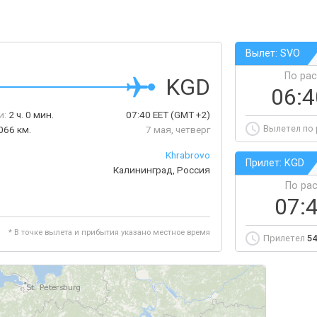
Вылет: SVO
По ра
KGD
06:
и:
2 ч. 0 мин.
07:40
EET
(GMT +2)
Вылетел по
066 км.
7 мая, четверг
Khrabrovo
Прилет: KGD
Калининград, Россия
По ра
07:
* В точке вылета и прибытия указано местное время
Прилетел
54