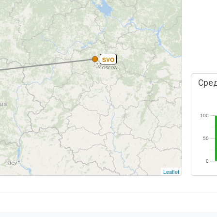
SVO
Сред
100
50
0
Leaflet