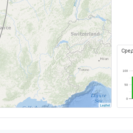
Сред
100
50
0
Leaflet