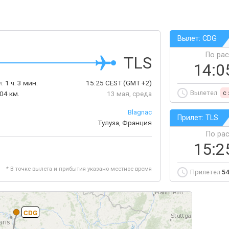
Вылет: CDG
По ра
TLS
14:0
:
1 ч. 3 мин.
15:25
CEST
(GMT +2)
Вылетел
c
04 км.
13 мая, среда
Blagnac
Прилет: TLS
Тулуза, Франция
По ра
15:2
* В точке вылета и прибытия указано местное время
Прилетел
54
CDG