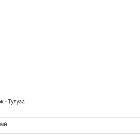
 - Тулуза
лей