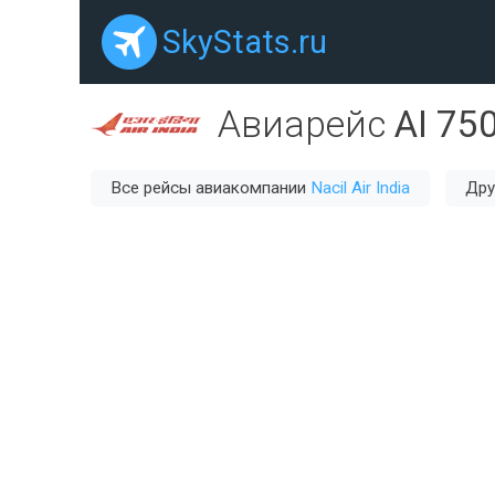
SkyStats.ru
Авиарейс
AI 75
Все рейсы авиакомпании
Nacil Air India
Дру