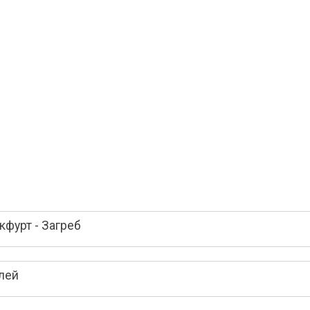
фурт - Загреб
лей