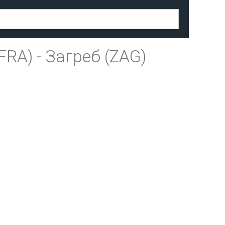
FRA)
-
Загреб (ZAG)