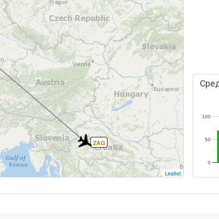
Сред
100
50
ZAG
0
Leaflet