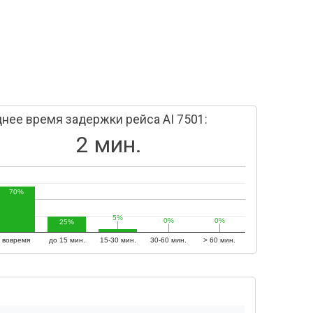
нее время задержки рейса AI 7501:
2 мин.
70%
5%
5%
0%
0%
0%
0%
25%
вовремя
до 15 мин.
15-30 мин.
30-60 мин.
> 60 мин.