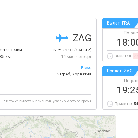
Вылет: FRA
По ра
ZAG
18:0
:
1 ч. 1 мин.
19:25
CEST
(GMT +2)
Вылетел
c
35 км.
14 мая, четверг
Pleso
Прилет: ZAG
Загреб, Хорватия
По ра
19:2
* В точке вылета и прибытия указано местное время
Прилетел
54