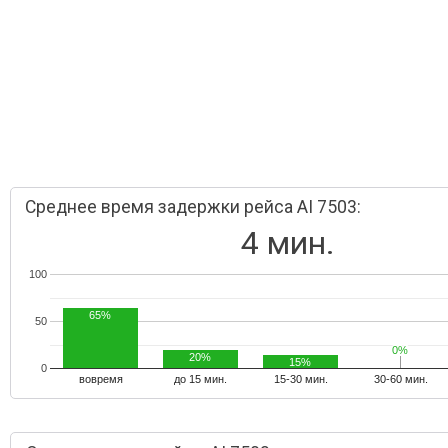
Среднее время задержки рейса AI 7503:
4 мин.
100
65%
50
0%
0%
20%
15%
0
вовремя
до 15 мин.
15-30 мин.
30-60 мин.