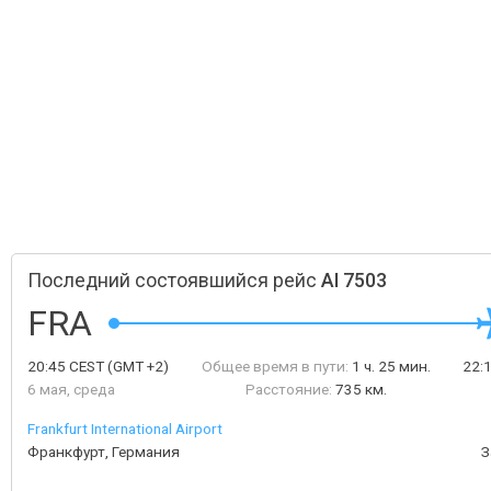
Последний состоявшийся рейс
AI 7503
FRA
20:45
CEST
(GMT +2)
Общее время в пути:
1 ч. 25 мин.
22:
6 мая, среда
Расстояние:
735 км.
Frankfurt International Airport
Франкфурт, Германия
З