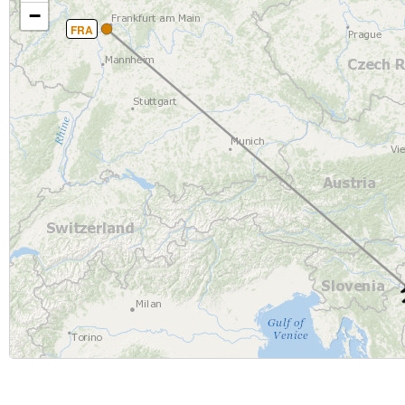
−
FRA