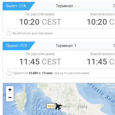
Вылет: CTA
Терминал: -
Г
По рассписанию:
Фактическое 
10:20
CEST
10:20
C
Вылетел по рассписанию
Прилет: FCO
Терминал: 1
По рассписанию
Фактическое 
11:45
CEST
11:45
C
Прилетел
55489 ч. 19 мин.
назад по рассписанию
+
−
FCO