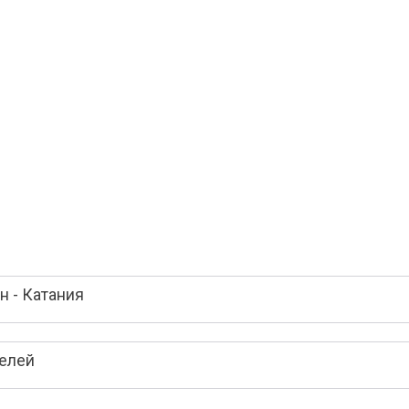
 - Катания
телей