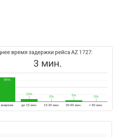
нее время задержки рейса AZ 1727:
3 мин.
85%
10%
10%
5%
5%
0%
0%
0%
0%
вовремя
до 15 мин.
15-30 мин.
30-60 мин.
> 60 мин.