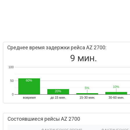
Среднее время задержки рейса AZ 2700:
9 мин.
100
60%
50
10%
10%
5%
5%
20%
0
вовремя
до 15 мин.
15-30 мин.
30-60 мин.
Состоявшиеся рейсы AZ 2700