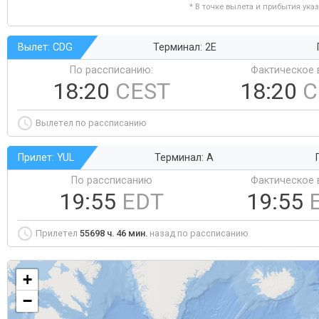
* В точке вылета и прибытия ука
Вылет: CDG
Терминал: 2E
По рассписанию:
Фактическое 
18:20
CEST
18:20
C
Вылетел по рассписанию
Прилет: YUL
Терминал: A
По рассписанию
Фактическое 
19:55
EDT
19:55
Прилетел
55698 ч. 46 мин.
назад по рассписанию
+
−