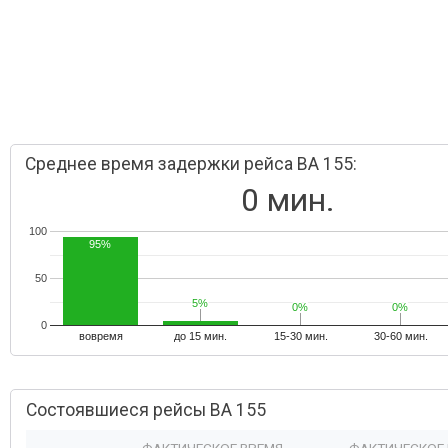
Среднее время задержки рейса BA 155:
0 мин.
100
95%
50
5%
5%
0%
0%
0%
0%
0
вовремя
до 15 мин.
15-30 мин.
30-60 мин.
Состоявшиеся рейсы BA 155