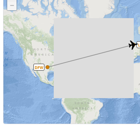
−
DFW