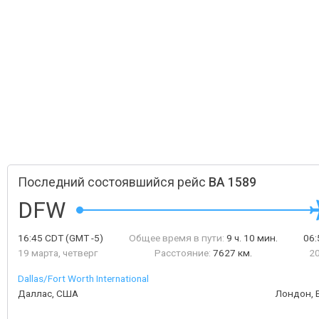
Последний состоявшийся рейс
BA 1589
DFW
16:45
CDT
(GMT -5)
Общее время в пути:
9 ч. 10 мин.
06
19 марта, четверг
Расстояние:
7627 км.
20
Dallas/Fort Worth International
Даллас, США
Лондон, 