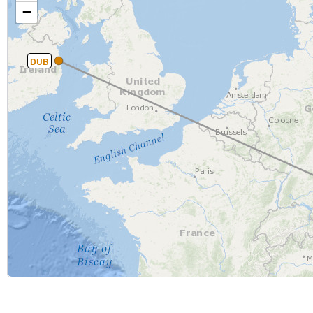
−
DUB