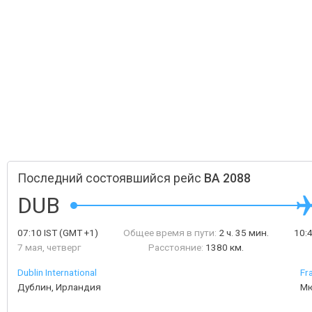
Последний состоявшийся рейс
BA 2088
DUB
07:10
IST
(GMT +1)
Общее время в пути:
2 ч. 35 мин.
10:
7 мая, четверг
Расстояние:
1380 км.
Dublin International
Fr
Дублин, Ирландия
Мю