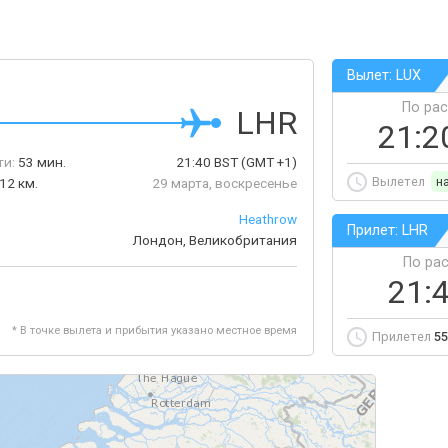
Вылет: LUX
По ра
LHR
21:2
ти:
53 мин.
21:40
BST
(GMT +1)
Вылетел
н
12 км.
29 марта, воскресенье
Heathrow
Прилет: LHR
Лондон, Великобритания
По ра
21:
* В точке вылета и прибытия указано местное время
Прилетел
55