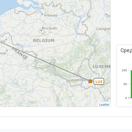
Сред
100
LUX
50
0
Leaflet