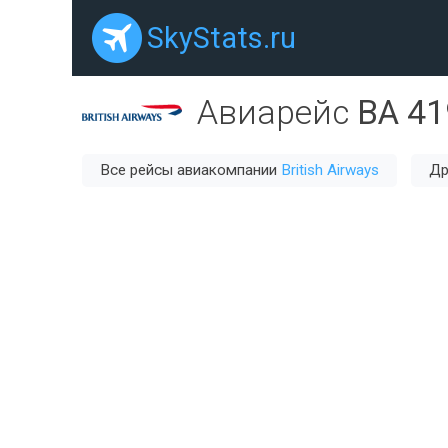
SkyStats.ru
Авиарейс
BA 41
Все рейсы авиакомпании
British Airways
Др