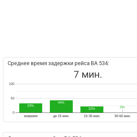
Среднее время задержки рейса BA 534:
7 мин.
100
50
44%
33%
0%
0%
22%
0
вовремя
до 15 мин.
15-30 мин.
30-60 мин.