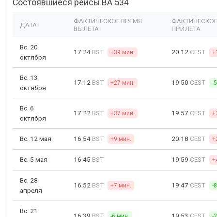
Состоявшиеся рейсы BA 534
ФАКТИЧЕСКОЕ ВРЕМЯ
ФАКТИЧЕСКОЕ
ДАТА
ВЫЛЕТА
ПРИЛЕТА
Вс. 20
17:24
BST
20:12
CEST
+39 мин.
+
октября
Вс. 13
17:12
BST
19:50
CEST
+27 мин.
-
октября
Вс. 6
17:22
BST
19:57
CEST
+37 мин.
+
октября
Вс. 12 мая
16:54
BST
20:18
CEST
+9 мин.
+
Вс. 5 мая
16:45
BST
19:59
CEST
+
Вс. 28
16:52
BST
19:47
CEST
+7 мин.
-
апреля
Вс. 21
16:39
BST
19:53
CEST
-6 мин.
-