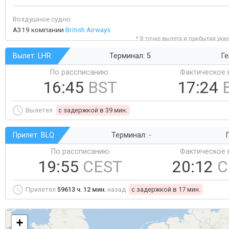
Воздушное судно:
A319 компании
British Airways
* В точке вылета и прибытия ука
Вылет: LHR
Терминал: 5
Ге
По рассписанию:
Фактическое 
16:45
BST
17:24
Вылетел
c задержкой в 39 мин.
Прилет: BLQ
Терминал: -
Г
По рассписанию
Фактическое 
19:55
CEST
20:12
C
Прилетел
59613 ч. 12 мин.
назад
c задержкой в 17 мин.
+