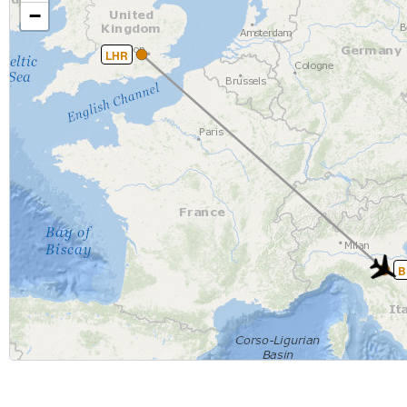
−
LHR
B