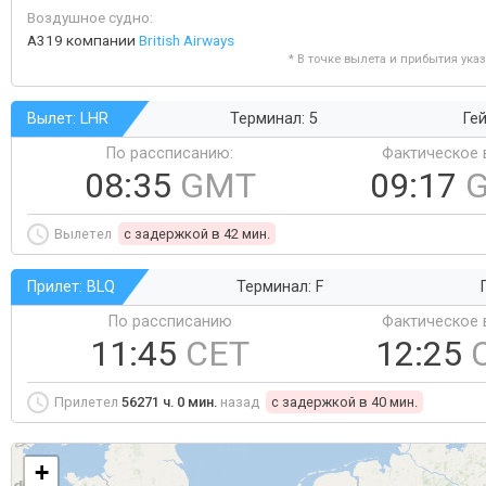
Воздушное судно:
A319 компании
British Airways
* В точке вылета и прибытия ука
Вылет: LHR
Терминал: 5
Гей
По рассписанию:
Фактическое 
08:35
GMT
09:17
Вылетел
c задержкой в 42 мин.
Прилет: BLQ
Терминал: F
По рассписанию
Фактическое 
11:45
CET
12:25
Прилетел
56271 ч. 0 мин.
назад
c задержкой в 40 мин.
+