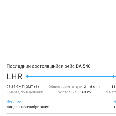
Последний состоявшийся рейс
BA 540
LHR
08:35
GMT
(GMT +1)
Общее время в пути:
2 ч. 8 мин.
11
9 марта, понедельник
Расстояние:
1163 км.
9 мар
Heathrow
G
Лондон, Великобритания