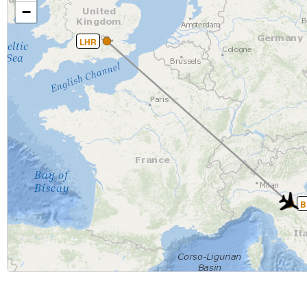
−
LHR
B