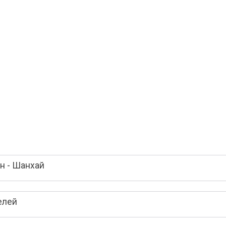
н - Шанхай
елей