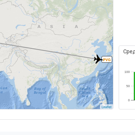
Сред
PVG
100
50
0
Leaflet