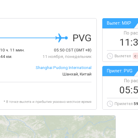
Вылет: MXP
По ра
PVG
11:
10 ч. 11 мин.
05:50
CST
(GMT +8)
Вылетел
c
44 км.
11 ноября, понедельник
Shanghai Pudong International
Прилет: PVG
Шанхай, Китай
По ра
05:
* В точке вылета и прибытия указано местное время
Прилетел
59