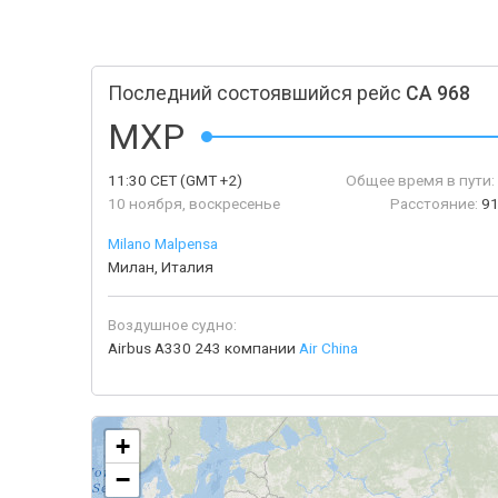
Последний состоявшийся рейс
CA 968
MXP
11:30
CET
(GMT +2)
Общее время в пути:
10 ноября, воскресенье
Расстояние:
91
Milano Malpensa
Милан, Италия
Воздушное судно:
Airbus A330 243 компании
Air China
+
−