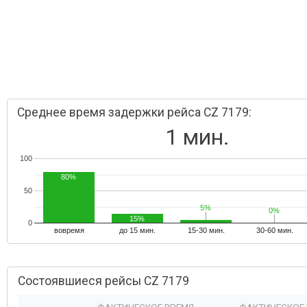
Среднее время задержки рейса CZ 7179:
1 мин.
100
80%
50
5%
5%
0%
0%
15%
0
вовремя
до 15 мин.
15-30 мин.
30-60 мин.
Состоявшиеся рейсы CZ 7179