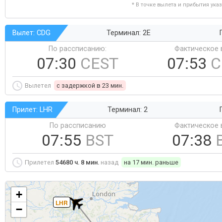
* В точке вылета и прибытия ука
Вылет: CDG
Терминал: 2E
По рассписанию:
Фактическое 
07:30
CEST
07:53
C
Вылетел
c задержкой в 23 мин.
Прилет: LHR
Терминал: 2
По рассписанию
Фактическое 
07:55
BST
07:38
Прилетел
54680 ч. 8 мин.
назад
на 17 мин. раньше
+
LHR
−