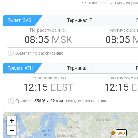
* В точке вылета и прибытия ука
Вылет: SVO
Терминал: F
По рассписанию:
Фактическое 
08:05
MSK
08:05
Вылетел по рассписанию
Прилет: ATH
Терминал: -
Г
По рассписанию
Фактическое 
12:15
EEST
12:15
E
Прилетел
55626 ч. 32 мин.
назад по рассписанию
+
−
SVO