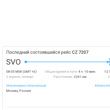
Последний состоявшийся рейс
CZ 7207
SVO
08:05
MSK
(GMT +3)
Общее время в пути:
4 ч. 10 мин.
12:
2 апреля, четверг
Расстояние:
2241 км.
2
Sheremetyevo International
Athens Int
Москва, Россия