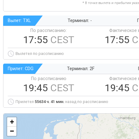
* В точке вылета и прибытия ука
Вылет: TXL
Терминал: -
Г
По рассписанию:
Фактическое 
17:55
CEST
17:55
C
Вылетел по рассписанию
Прилет: CDG
Терминал: 2F
По рассписанию
Фактическое 
19:45
CEST
19:45
C
Прилетел
55634 ч. 41 мин.
назад по рассписанию
+
−