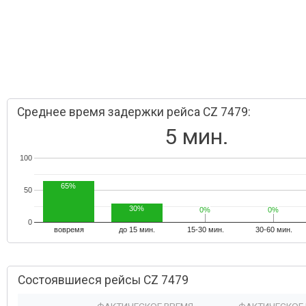
Среднее время задержки рейса CZ 7479:
5 мин.
100
65%
50
30%
0%
0%
0%
0%
0
вовремя
до 15 мин.
15-30 мин.
30-60 мин.
Состоявшиеся рейсы CZ 7479