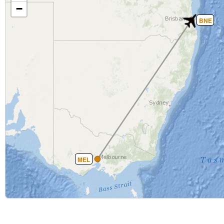
−
BNE
MEL