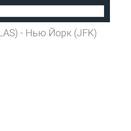
LAS)
-
Нью Йорк (JFK)