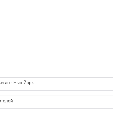
егас - Нью Йорк
отелей