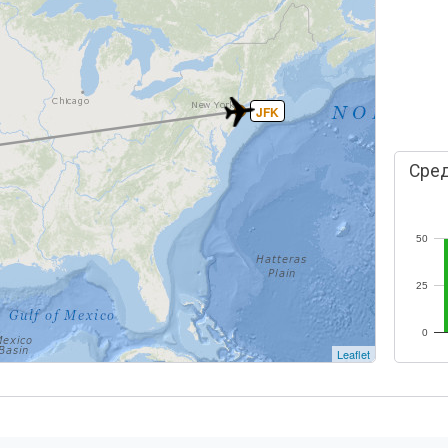
JFK
Сред
50
25
0
Leaflet