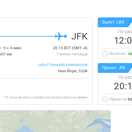
Вылет: LAS
По ра
JFK
12:
и:
5 ч. 6 мин.
20:15
EDT
(GMT -4)
Вылетел
н
607 км.
7 июня, пятница
John F Kennedy International
Прилет: JFK
Нью Йорк, США
По ра
20:
* В точке вылета и прибытия указано местное время
Прилетел
62