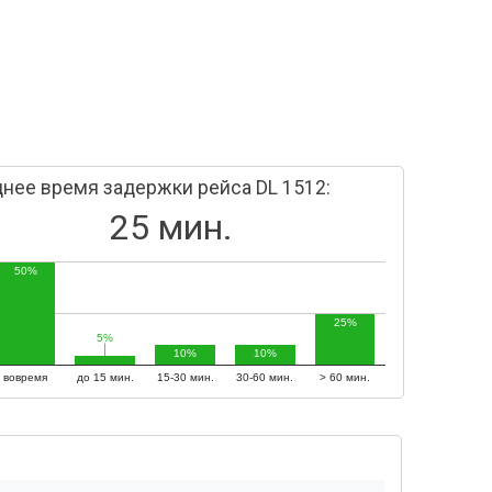
нее время задержки рейса DL 1512:
25 мин.
50%
25%
5%
5%
10%
10%
вовремя
до 15 мин.
15-30 мин.
30-60 мин.
> 60 мин.