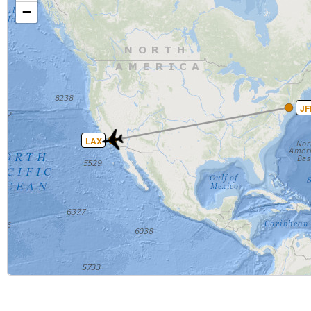
−
JF
LAX