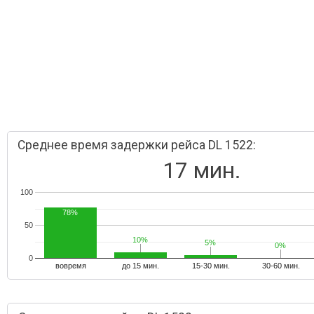
Среднее время задержки рейса DL 1522:
17 мин.
100
78%
50
10%
10%
5%
5%
0%
0%
0
вовремя
до 15 мин.
15-30 мин.
30-60 мин.