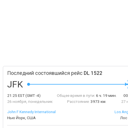
Последний состоявшийся рейс
DL 1522
JFK
21:25
EST
(GMT -4)
Общее время в пути:
6 ч. 19 мин.
00
26 ноября, понедельник
Расстояние:
3973 км.
27 
John F Kennedy International
Los Ang
Нью Йорк, США
Лос