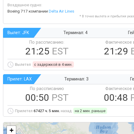
Воздушное судно:
Boeing 717 компании
Delta Air Lines
* В точке вылета и прибытия ука
Вылет: JFK
Терминал: 4
Ге
По рассписанию:
Фактическое 
21:25
EST
21:29
Вылетел
c задержкой в 4 мин.
Прилет: LAX
Терминал: 3
Ге
По рассписанию
Фактическое 
00:50
PST
00:48
Прилетел
67427 ч. 5 мин.
назад
на 2 мин. раньше
+