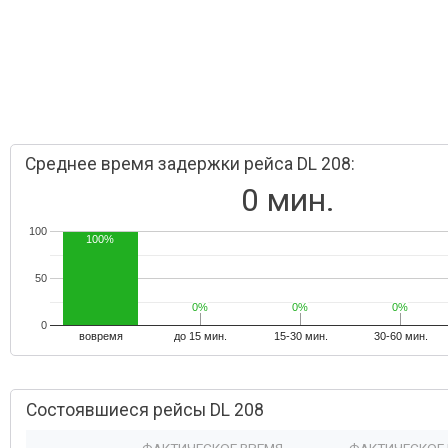
Среднее время задержки рейса DL 208:
0 мин.
100
100%
50
0%
0%
0%
0%
0%
0%
0
вовремя
до 15 мин.
15-30 мин.
30-60 мин.
Состоявшиеся рейсы DL 208