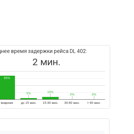
нее время задержки рейса DL 402:
2 мин.
85%
10%
10%
5%
5%
0%
0%
0%
0%
вовремя
до 15 мин.
15-30 мин.
30-60 мин.
> 60 мин.