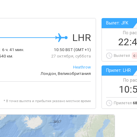
Вылет: JFK
По ра
LHR
22:
:
6 ч. 41 мин.
10:50
BST
(GMT +1)
Вылетел
c
540 км.
27 октября, суббота
Heathrow
Прилет: LHR
Лондон, Великобритания
По ра
10:
* В точке вылета и прибытия указано местное время
Прилетел
68