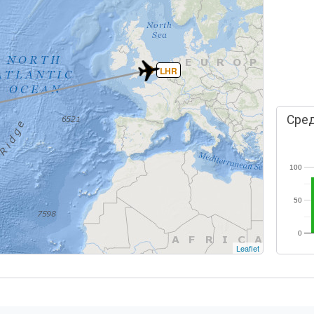
LHR
Сред
100
50
0
Leaflet