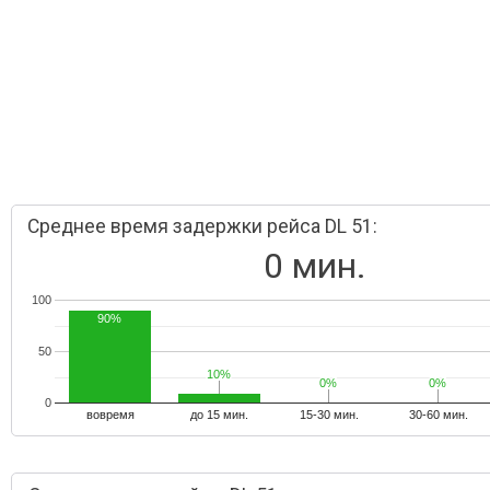
Среднее время задержки рейса DL 51:
0 мин.
100
90%
50
10%
10%
0%
0%
0%
0%
0
вовремя
до 15 мин.
15-30 мин.
30-60 мин.