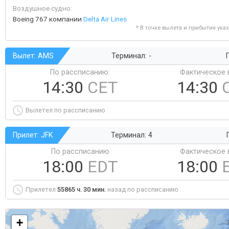
Воздушное судно:
Boeing 767 компании
Delta Air Lines
* В точке вылета и прибытия ука
Вылет: AMS
Терминал: -
Г
По рассписанию:
Фактическое 
14:30
CET
14:30
Вылетел по рассписанию
Прилет: JFK
Терминал: 4
По рассписанию
Фактическое 
18:00
EDT
18:00
Прилетел
55865 ч. 30 мин.
назад по рассписанию
+