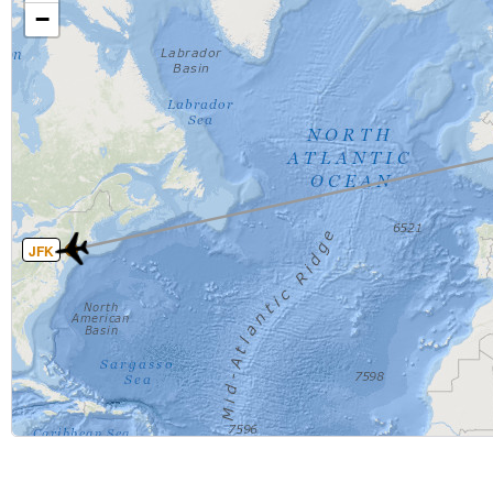
−
JFK