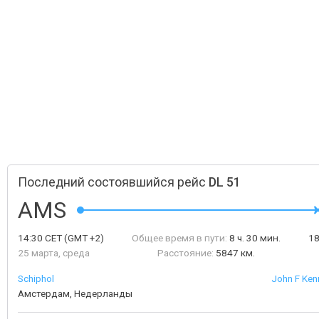
Последний состоявшийся рейс
DL 51
AMS
14:30
CET
(GMT +2)
Общее время в пути:
8 ч. 30 мин.
1
25 марта, среда
Расстояние:
5847 км.
Schiphol
John F Kenn
Амстердам, Недерланды