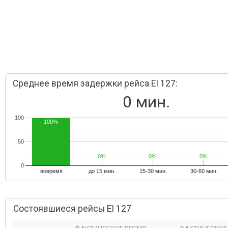
Среднее время задержки рейса EI 127:
0 мин.
100
100%
50
0%
0%
0%
0%
0%
0%
0
вовремя
до 15 мин.
15-30 мин.
30-60 мин.
Состоявшиеся рейсы EI 127