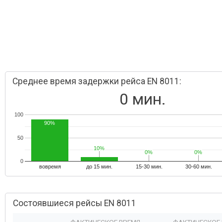
Среднее время задержки рейса EN 8011:
0 мин.
100
90%
50
10%
10%
0%
0%
0%
0%
0
вовремя
до 15 мин.
15-30 мин.
30-60 мин.
Состоявшиеся рейсы EN 8011