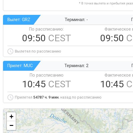
* В точке вылета и прибытия ука
Вылет: GRZ
Терминал: -
Г
По рассписанию:
Фактическое 
09:50
CEST
09:50
C
Вылетел по рассписанию
Прилет: MUC
Терминал: 2
По рассписанию
Фактическое 
10:45
CEST
10:45
C
Прилетел
54787 ч. 9 мин.
назад по рассписанию
+
−