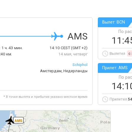
Вылет: BCN
По ра
AMS
11:4
:
1 ч. 43 мин.
14:10
CEST
(GMT +2)
Вылетел
c
240 км.
14 мая, четверг
Schiphol
Прилет: AMS
Амстердам, Недерланды
По ра
14:1
* В точке вылета и прибытия указано местное время
Прилетел
54
AMS