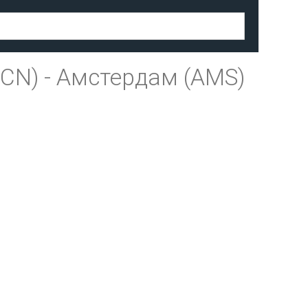
BCN)
-
Амстердам (AMS)