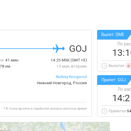
Вылет: DME
По ра
GOJ
13:
ти:
41 мин.
14:25
MSK
(GMT +3)
Вылетел
c
78 км.
12 мая, вторник
Nizhniy Novgorod
Прилет: GOJ
Нижний Новгород, Россия
По ра
14:
* В точке вылета и прибытия указано местное время
Прилетел
54