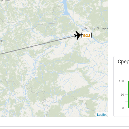
GOJ
Сред
100
50
0
Leaflet