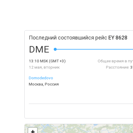
Последний состоявшийся рейс
EY 8628
DME
13:10
MSK
(GMT +3)
Общее время в пу
12 мая, вторник
Расстояние:
3
Domodedovo
Москва, Россия
+