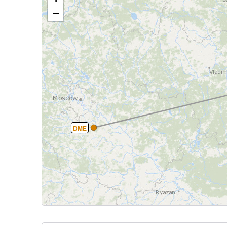
−
DME