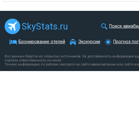
SkyStats.ru
Поиск авиаби
Бронирование отелей
Экскурсии
Прогноз по
Все данные берутся из открытых источников. За достоверность информации а
портала ответственность не несет.
Точную информацию по рейсам смотрите на сайте авиакомпании или сайте аэ