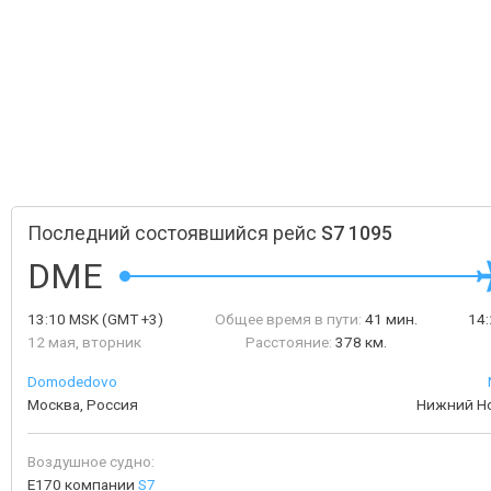
Последний состоявшийся рейс
S7 1095
DME
13:10
MSK
(GMT +3)
Общее время в пути:
41 мин.
14
12 мая, вторник
Расстояние:
378 км.
Domodedovo
Москва, Россия
Нижний Но
Воздушное судно:
E170 компании
S7