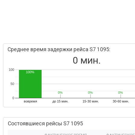
Среднее время задержки рейса S7 1095:
0 мин.
100
100%
50
0%
0%
0%
0%
0%
0%
0
вовремя
до 15 мин.
15-30 мин.
30-60 мин.
Состоявшиеся рейсы S7 1095