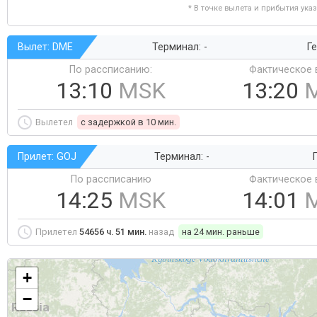
* В точке вылета и прибытия ука
Вылет: DME
Терминал: -
Ге
По рассписанию:
Фактическое 
13:10
MSK
13:20
Вылетел
c задержкой в 10 мин.
Прилет: GOJ
Терминал: -
Г
По рассписанию
Фактическое 
14:25
MSK
14:01
Прилетел
54656 ч. 51 мин.
назад
на 24 мин. раньше
+
−