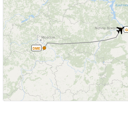
G
DME