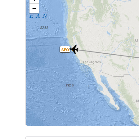
−
SFO