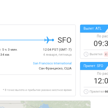
Вылет: ATL
По ра
SFO
09:
:
5 ч. 3 мин.
12:04
PST
(GMT -7)
Вылетел
c
34 км.
4 января, пятница
San Francisco International
Прилет: SFO
Сан Франциско, США
По ра
12:
* В точке вылета и прибытия указано местное время
Прилетел
66