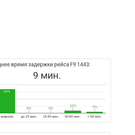
нее время задержки рейса F9 1443:
9 мин.
85%
10%
10%
5%
5%
0%
0%
0%
0%
вовремя
до 15 мин.
15-30 мин.
30-60 мин.
> 60 мин.