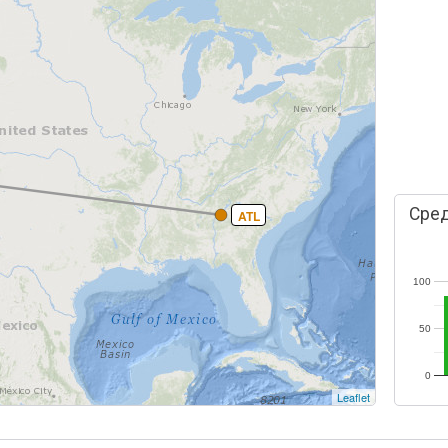
Сред
ATL
100
50
0
Leaflet