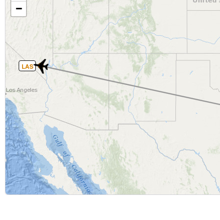
−
LAS