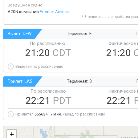
Воздушное судно:
A20N компании
Frontier Airlines
* В точке вылета и прибытия ука
Вылет: DFW
Терминал: E
По рассписанию:
Фактическое 
21:20
CDT
21:20
Вылетел по рассписанию
Прилет: LAS
Терминал: 3
По рассписанию
Фактическое 
22:21
PDT
22:21
Прилетел
55563 ч. 7 мин.
назад по рассписанию
+