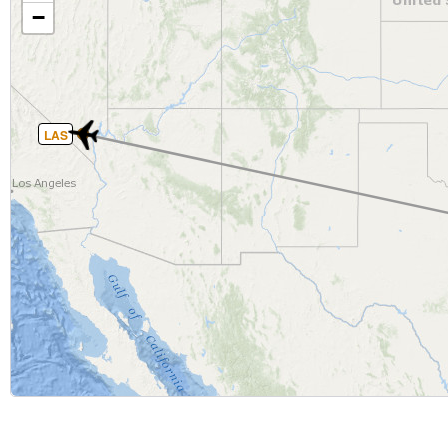
−
LAS