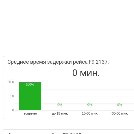
Среднее время задержки рейса F9 2137:
0 мин.
100
100%
50
0%
0%
0%
0%
0%
0%
0
вовремя
до 15 мин.
15-30 мин.
30-60 мин.