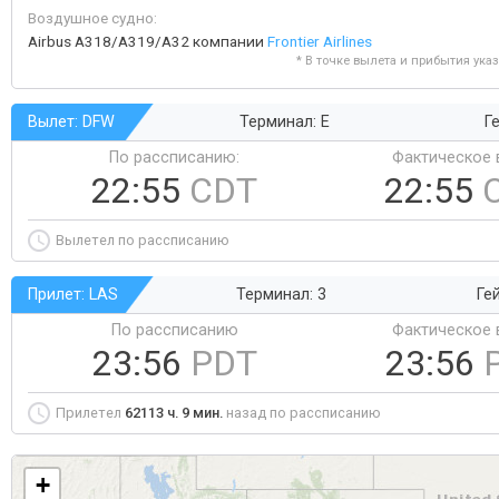
Воздушное судно:
Airbus A318/A319/A32 компании
Frontier Airlines
* В точке вылета и прибытия ука
Вылет: DFW
Терминал: E
Ге
По рассписанию:
Фактическое 
22:55
CDT
22:55
Вылетел по рассписанию
Прилет: LAS
Терминал: 3
Ге
По рассписанию
Фактическое 
23:56
PDT
23:56
Прилетел
62113 ч. 9 мин.
назад по рассписанию
+