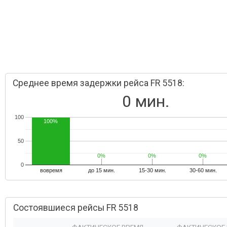
Среднее время задержки рейса FR 5518:
0 мин.
100
100%
50
0%
0%
0%
0%
0%
0%
0
вовремя
до 15 мин.
15-30 мин.
30-60 мин.
Состоявшиеся рейсы FR 5518