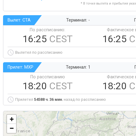
* В точке вылета и прибытия ука
Вылет: CTA
Терминал: -
Г
По рассписанию:
Фактическое 
16:25
CEST
16:25
C
Вылетел по рассписанию
Прилет: MXP
Терминал: 1
По рассписанию
Фактическое 
18:20
CEST
18:20
C
Прилетел
54588 ч. 36 мин.
назад по рассписанию
+
−