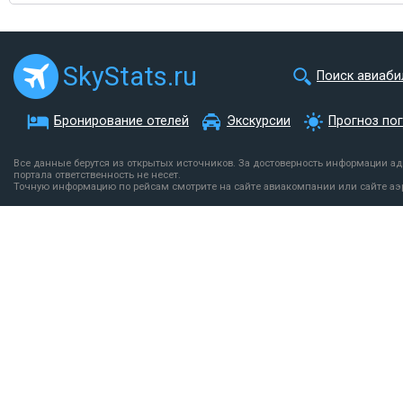
SkyStats.ru
Поиск авиаби
Бронирование отелей
Экскурсии
Прогноз по
Все данные берутся из открытых источников. За достоверность информации а
портала ответственность не несет.
Точную информацию по рейсам смотрите на сайте авиакомпании или сайте аэ