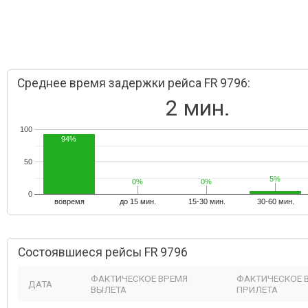
Среднее время задержки рейса FR 9796:
2 мин.
100
94%
50
5%
5%
0%
0%
0%
0%
0
вовремя
до 15 мин.
15-30 мин.
30-60 мин.
Состоявшиеся рейсы FR 9796
ФАКТИЧЕСКОЕ ВРЕМЯ
ФАКТИЧЕСКОЕ 
ДАТА
ВЫЛЕТА
ПРИЛЕТА