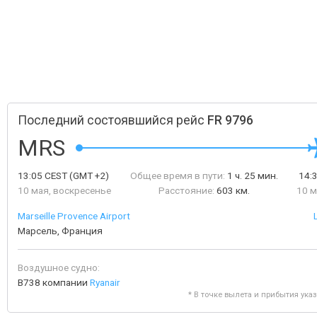
Последний состоявшийся рейс
FR 9796
MRS
13:05
CEST
(GMT +2)
Общее время в пути:
1 ч. 25 мин.
14:
10 мая, воскресенье
Расстояние:
603 км.
10 м
Marseille Provence Airport
Марсель, Франция
Воздушное судно:
B738 компании
Ryanair
* В точке вылета и прибытия ука