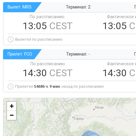
Вылет: MRS
Терминал: 2
По рассписанию:
Фактическое 
13:05
CEST
13:05
C
Вылетел по рассписанию
Прилет: FCO
Терминал: -
Г
По рассписанию
Фактическое 
14:30
CEST
14:30
C
Прилетел
54686 ч. 9 мин.
назад по рассписанию
+
−