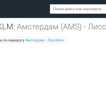
KLM
:
Амстердам (AMS)
-
Лисс
сы по маршруту
Амстердам - Лиссабон