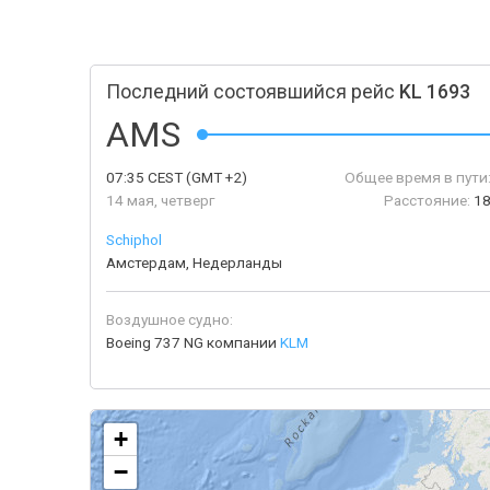
Последний состоявшийся рейс
KL 1693
AMS
07:35
CEST
(GMT +2)
Общее время в пути
14 мая, четверг
Расстояние:
18
Schiphol
Амстердам, Недерланды
Воздушное судно:
Boeing 737 NG компании
KLM
+
−