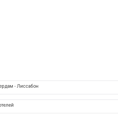
ердам - Лиссабон
отелей