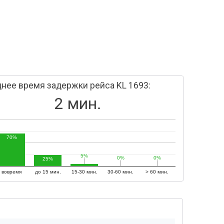
нее время задержки рейса KL 1693:
2 мин.
70%
5%
5%
0%
0%
0%
0%
25%
вовремя
до 15 мин.
15-30 мин.
30-60 мин.
> 60 мин.