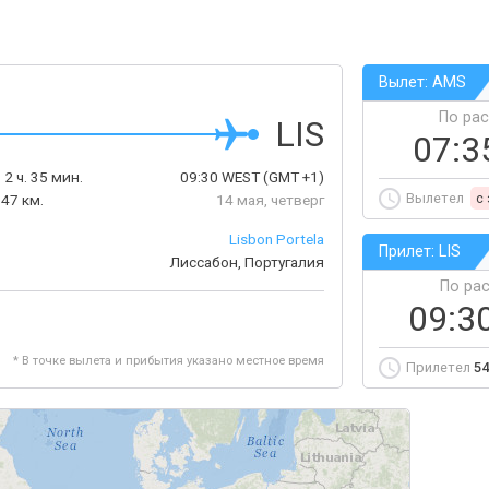
Вылет: AMS
По ра
LIS
07:3
:
2 ч. 35 мин.
09:30
WEST
(GMT +1)
Вылетел
c
47 км.
14 мая, четверг
Lisbon Portela
Прилет: LIS
Лиссабон, Португалия
По ра
09:3
* В точке вылета и прибытия указано местное время
Прилетел
54