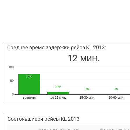
Среднее время задержки рейса KL 2013:
12 мин.
100
75%
50
10%
10%
0%
0%
0%
0%
0
вовремя
до 15 мин.
15-30 мин.
30-60 мин.
Состоявшиеся рейсы KL 2013