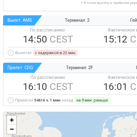
* В точке вылета и прибытия ука
Вылет: AMS
Терминал: 2
Гей
По рассписанию:
Фактическое 
14:50
CEST
15:12
C
Вылетел
c задержкой в 22 мин.
Прилет: CDG
Терминал: 2F
По рассписанию
Фактическое 
16:10
CEST
16:01
C
Прилетел
54616 ч. 1 мин.
назад
на 9 мин. раньше
+
−