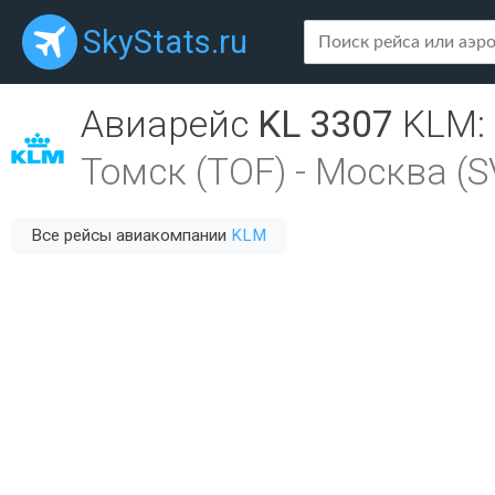
SkyStats.ru
Авиарейс
KL 3307
KLM
:
Томск (TOF)
-
Москва (S
Все рейсы авиакомпании
KLM