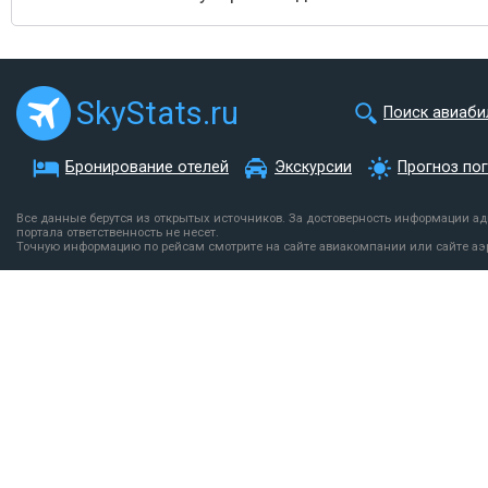
SkyStats.ru
Поиск авиаби
Бронирование отелей
Экскурсии
Прогноз по
Все данные берутся из открытых источников. За достоверность информации а
портала ответственность не несет.
Точную информацию по рейсам смотрите на сайте авиакомпании или сайте аэ