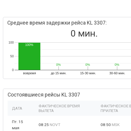
Среднее время задержки рейса KL 3307:
0 мин.
100
100%
50
0%
0%
0%
0%
0%
0%
0
вовремя
до 15 мин.
15-30 мин.
30-60 мин.
Состоявшиеся рейсы KL 3307
ФАКТИЧЕСКОЕ ВРЕМЯ
ФАКТИЧЕСКОЕ 
ДАТА
ВЫЛЕТА
ПРИЛЕТА
Пт. 15
08:25
NOVT
08:50
MSK
мая