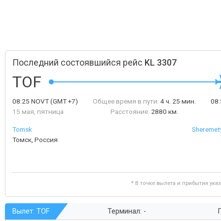
Последний состоявшийся рейс
KL 3307
TOF
08:25
NOVT
(GMT +7)
Общее время в пути:
4 ч. 25 мин.
08
15 мая, пятница
Расстояние:
2880 км.
Tomsk
Sheremety
Томск, Россия
* В точке вылета и прибытия ука
Вылет: TOF
Терминал: -
Г