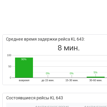
Среднее время задержки рейса KL 643:
8 мин.
100
90%
50
5%
5%
0%
0%
0%
0%
0
вовремя
до 15 мин.
15-30 мин.
30-60 мин.
Состоявшиеся рейсы KL 643