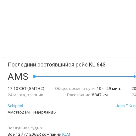
Последний состоявшийся рейс
KL 643
AMS
17:10
CET
(GMT +2)
Общее время в пути:
10 ч. 29 мин.
2
24 марта, вторник
Расстояние:
5847 км.
24
Schiphol
John F Kenn
Амстердам, Недерланды
Воздушное судно:
Boeing 777 206ER компании
KLM